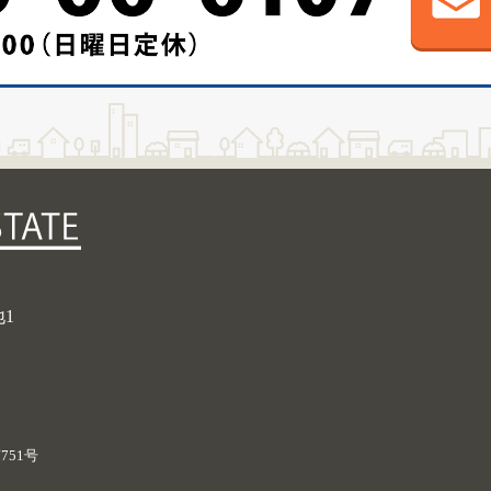
地1
751号