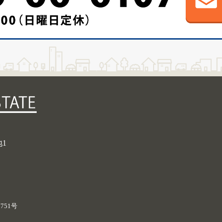
地1
751号